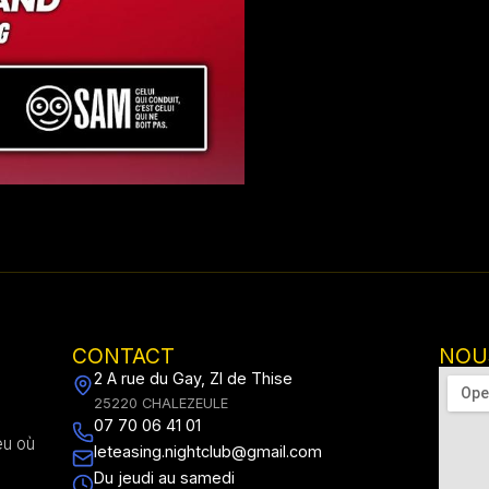
CONTACT
NOU
2 A rue du Gay, ZI de Thise
25220 CHALEZEULE
07 70 06 41 01
eu où
leteasing.nightclub@gmail.com
Du jeudi au samedi