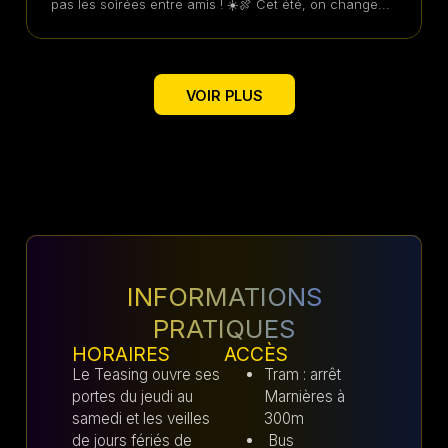
pas les soirées entre amis ! ☀️🍖 Cet été, on change...
VOIR PLUS
INFORMATIONS
PRATIQUES
HORAIRES
ACCÈS
Le Teasing ouvre ses
Tram : arrêt
portes du jeudi au
Marnières à
samedi et les veilles
300m
de jours fériés de
Bus