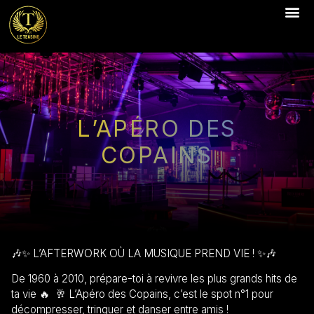
NOS S
WALL OF F
L’APÉRO DES
COPAINS
🎶✨ L’AFTERWORK OÙ LA MUSIQUE PREND VIE ! ✨🎶
De 1960 à 2010, prépare-toi à revivre les plus grands hits de
ta vie 🔥 🥂 L’Apéro des Copains, c’est le spot n°1 pour
décompresser, trinquer et danser entre amis !