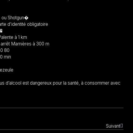
g ou Shotgun�
e d’identité obligatoire
alente à 1 km
 arrêt Marnières à 300 m
80 80
10 min
ezeule
us d’alcool est dangereux pour la santé, à consommer avec
Suivant