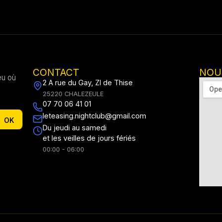
CONTACT
NOU
eu où
2 A rue du Gay, ZI de Thise
25220 CHALEZEULE
07 70 06 41 01
leteasing.nightclub@gmail.com
OK
Du jeudi au samedi
et les veilles de jours fériés
00:00 - 06:00