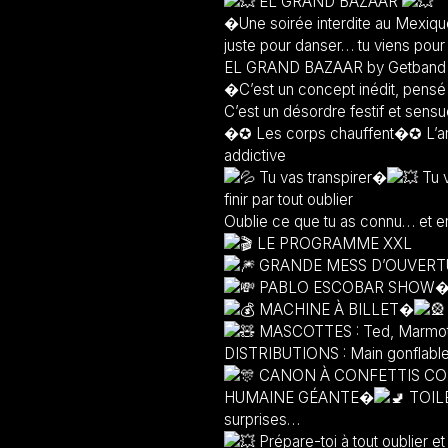
EL GRAND BAZAAR
�Une soirée interdite au Mexique,
juste pour danser… tu viens pour 
EL GRAND BAZAAR by Getband n’
�C’est un concept inédit, pensé p
C’est un désordre festif et sensue
�✪ Les corps chauffent�✪ L’a
addictive
Tu vas transpirer�
Tu 
finir par tout oublier
Oublie ce que tu as connu… et
LE PROGRAMME XXL
GRANDE MESS D’OUVER
PABLO ESCOBAR SHOW
MACHINE À BILLET�
MASCOTTES : Ted, Marmotte
DISTRIBUTIONS : Main gonflable,
CANON À CONFETTIS CO
HUMAINE GÉANTE�
TOIL
surprises…
Prépare-toi à tout oublier