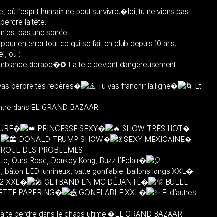
 où l’esprit humain ne peut survivre.�Ici, tu ne viens pas
perdre la tête.
est pas une soirée.
our enterrer tout ce qui se fait en club depuis 10 ans.
l, où :
mbiance dérape�✪ La fête devient dangereusement
vas perdre tes repères�
Tu vas franchir la ligne�
Et
 entre dans EL GRAND BAZAAR.
TURE�
PRINCESSE SEXY�
SHOW TRÈS HOT�
�
DONALD TRUMP SHOW�
SEXY MEXICAINE�
ROUE DES PROBLÈMES
, Ours Rose, Donkey Kong, Buzz l’Éclair�
 bâton LED lumineux, batte gonflable, ballons longs XXL�
2 XXL�
GETBAND EN MC DÉJANTÉ�
BULLE
ETTE PAPERING�
GONFLABLE XXL�
Et d’autres
 et à te perdre dans le chaos ultime.�EL GRAND BAZAAR