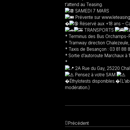
t’attend au Teasing.
SAMEDI 7 MARS
Prévente sur www.leteasin
�
Réservé aux +18 ans – Cart
TRANSPORTS
* Terminus des Bus Orchamps-P
* Tramway direction Chalezeule,
* Taxis de Besançon : 03 81 88 
* Sortie d’autoroute Marchaux à 
*
2A Rue du Gay, 25220 Chal
Pensez à votre SAM
�Éthylotests disponibles.�(L’ab
modération.)
Précédent