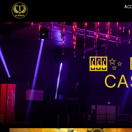
ACC
🎰✨
CA