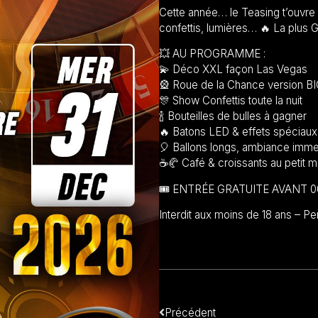
Cette année… le Teasing t’ouvre
confettis, lumières… 🔥 La plus
💥 AU PROGRAMME :
💫 Déco XXL façon Las Vegas
🎡 Roue de la Chance version B
🎊 Show Confettis toute la nuit
🍾 Bouteilles de bulles à gagner
🔥 Batons LED & effets spéciaux
🎈 Ballons longs, ambiance immer
☕🥐 Café & croissants au petit m
🎟️ ENTRÉE GRATUITE AVANT 00H0
Interdit aux moins de 18 ans – Pe
Précédent