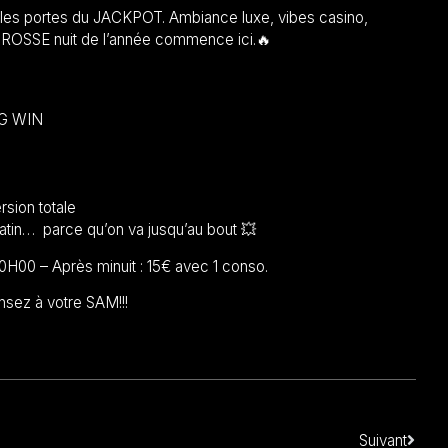
 les portes du JACKPOT. Ambiance luxe, vibes casino,
 GROSSE nuit de l’année commence ici.🔥
IG WIN
sion totale
atin… parce qu’on va jusqu’au bout 💥
0 – Après minuit : 15€ avec 1 conso.
nsez à votre SAM!!!
Suivant