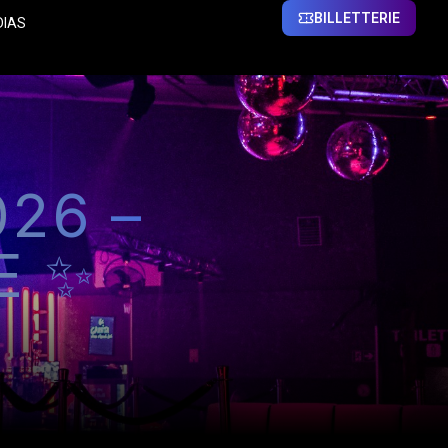
BILLETTERIE
DIAS
26 –
E ✨