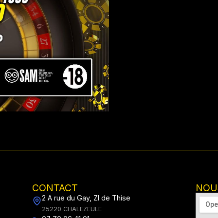
CONTACT
NOU
2 A rue du Gay, ZI de Thise
25220 CHALEZEULE